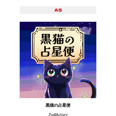
黒猫の占星便
ZodiActory