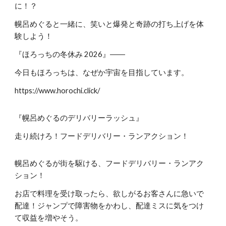
に！？
幌呂めぐると一緒に、笑いと爆発と奇跡の打ち上げを体
験しよう！
『ほろっちの冬休み 2026』――
今日もほろっちは、なぜか宇宙を目指しています。
https://www.horochi.click/
『幌呂めぐるのデリバリーラッシュ』
走り続けろ！フードデリバリー・ランアクション！
幌呂めぐるが街を駆ける、フードデリバリー・ランアク
ション！
お店で料理を受け取ったら、欲しがるお客さんに急いで
配達！ジャンプで障害物をかわし、配達ミスに気をつけ
て収益を増やそう。